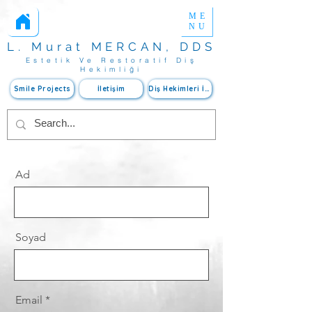
ME
Estetik Diş Hekimliği
www.mercanmurat.com
Yaprak Porselen
NU
L. Murat MERCAN, DDS
Estetik Ve Restoratif Diş
Hekimliği
Smile Projects
İletişim
Diş Hekimleri İçin
Ad
Soyad
Email