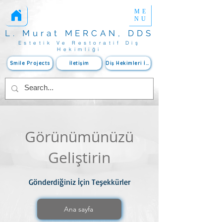
ME
Estetik Diş Hekimliği
www.mercanmurat.com
Yaprak Porselen
NU
L. Murat MERCAN, DDS
Estetik Ve Restoratif Diş
Hekimliği
Smile Projects
İletişim
Diş Hekimleri İçin
Görünümünüzü
Geliştirin
Gönderdiğiniz İçin Teşekkürler
Ana sayfa