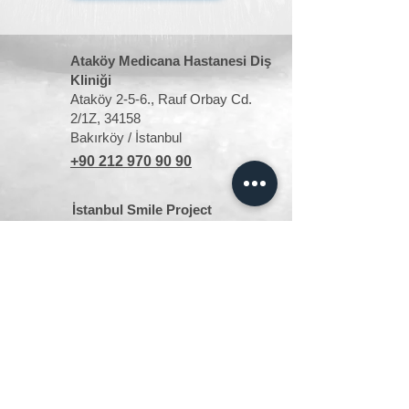
Ataköy Medicana Hastanesi Diş
Kliniği
Ataköy 2-5-6., Rauf Orbay Cd.
2/1Z, 34158
Bakırköy / İstanbul
+90 212 970 90 90
İstanbul Smile Project
Teşvikiye mah. Güzelbahçe sk.
No:29 Güzelbahçe ap. D:12,
34360 Nişantaşı/Şişli/İstanbul
+90 533 145 33 03
info@mercanmurat.com